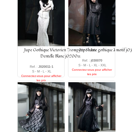
Jupe Gothique Victorien Trompette Sirène
Jupe haute gothique à motif 
Dentelle Blanc j020011
Ref. :
j030070
S - M - L - XL - XXL
Ref. :
J020011-1
Connectez-vous pour afficher
S - M - L - XL
les prix
Connectez-vous pour afficher
les prix