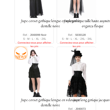
Jupe corset gothique longue en velours et
Jupe gothique taille haute asymét
dentelle noire
organza floqué
Ref. :
J040099 Noir
Ref. :
S030128
S - M - L - XL - 2XL
S - M - L - XL - 2XL - 3XL
Connectez-vous pour afficher
Connectez-vous pour afficher
les prix
les prix
Jupe corset gothique longue en velours et
jupe long gotique jacqua
dentelle noire
Ref. :
J040073