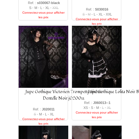
Ref. :
s030067-black
S - M - L - XL -
XXL
Ref. :
S030016
Connectez-vous pour afficher
S
-
M
- L - XL - XXL
les prix
Connectez-vous pour afficher
les prix
Jupe Gothique Victorien Trompette Sirène
Jupe Gothique Lolita Noir B
Dentelle Noir j020011
Ref. :
J060013--1
XS - S - M -
L
-
XL
Ref. :
J020011
Connectez-vous pour afficher
S
- M - L - XL
les prix
Connectez-vous pour afficher
les prix