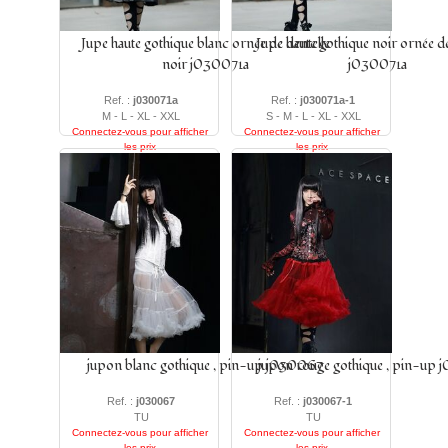
Jupe haute gothique blanc ornée de dentelle
Jupe haute gothique noir ornée de
noir j030071a
j030071a
Ref. :
j030071a
Ref. :
j030071a-1
M - L - XL - XXL
S - M - L - XL - XXL
Connectez-vous pour afficher
Connectez-vous pour afficher
les prix
les prix
jupon blanc gothique , pin-up j030067
jupon rouge gothique , pin-up
Ref. :
j030067
Ref. :
j030067-1
TU
TU
Connectez-vous pour afficher
Connectez-vous pour afficher
les prix
les prix