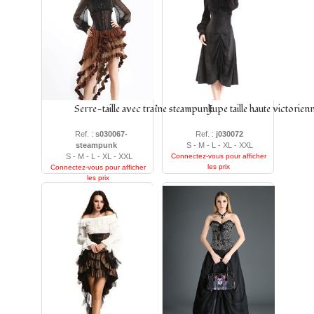
Serre-taille avec traîne steampunk
Jupe taille haute victorien
Ref. :
s030067-
Ref. :
j030072
steampunk
S - M - L - XL - XXL
S - M - L - XL - XXL
Connectez-vous pour afficher
les prix
Connectez-vous pour afficher
les prix