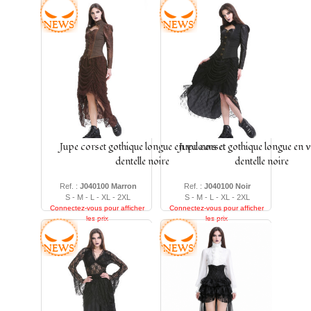
Jupe corset gothique longue en velours et
Jupe corset gothique longue en v
dentelle noire
dentelle noire
Ref. :
J040100 Marron
Ref. :
J040100 Noir
S - M - L - XL - 2XL
S - M - L - XL - 2XL
Connectez-vous pour afficher
Connectez-vous pour afficher
les prix
les prix