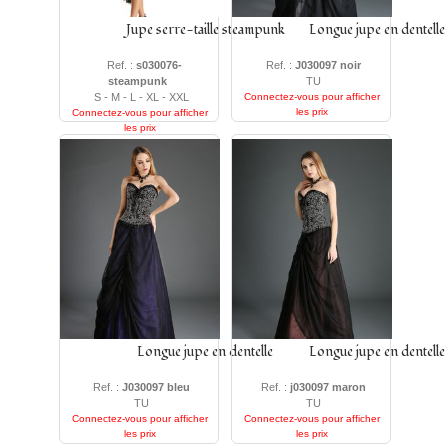
Jupe serre-taille steampunk
Longue jupe en dentelle
Ref. :
s030076-
Ref. :
J030097 noir
steampunk
TU
S - M - L - XL - XXL
Connectez-vous pour afficher
les prix
Connectez-vous pour afficher
les prix
Longue jupe en dentelle
Longue jupe en dentelle
Ref. :
J030097 bleu
Ref. :
j030097 maron
TU
TU
Connectez-vous pour afficher
Connectez-vous pour afficher
les prix
les prix