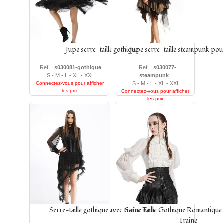
Jupe serre-taille gothique
Jupe serre-taille steampunk po
Ref. :
s030081-gothique
Ref. :
s030077-
S - M - L - XL - XXL
steampunk
Connectez-vous pour afficher
S - M - L - XL - XXL
les prix
Connectez-vous pour afficher
les prix
Serre-taille gothique avec traîne noir
Serre Taille Gothique Romantique
Traine