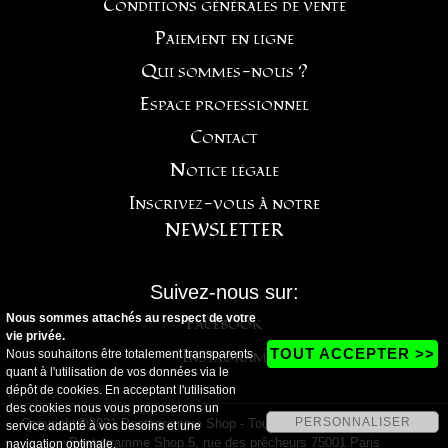
Conditions générales de vente
Paiement en ligne
Qui sommes-nous ?
Espace professionnel
Contact
Notice légale
Inscrivez-vous à notre
NEWSLETTER
Suivez-nous sur:
Nous sommes attachés au respect de votre
Facebook
vie privée.
Instagram
TOUT ACCEPTER >>
Nous souhaitons être totalement transparents
quant à l'utilisation de vos données via le
dépôt de cookies. En acceptant l'utilisation
des cookies nous vous proposerons un
PERSONNALISER
Copyright@2021 Pentagramme Shop - Tous droits réservés - Magasin
service adapté à vos besoins et une
Pentagramme Shop 5, rue des prêcheurs 75001 Paris
navigation optimale.