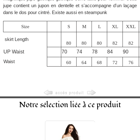
jupe contient un jupon en dentelle et s'accompagne d'un laçage
dans le dos pour cintré. Existe aussi en steampunk
Size
S
M
L
XL
XXL
skirt Length
80
80
80
82
82
UP Waist
70
74
78
84
90
Waist
60
64
68
72
76
Notre sélection liée à ce produit