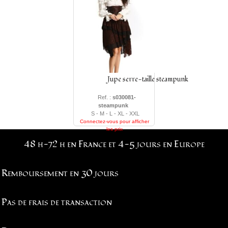
Jupe serre-taille steampunk
Ref. :
s030081-
steampunk
S - M - L - XL - XXL
Connectez-vous pour afficher
les prix
48 h-72 h en France et 4-5 jours en Europe
Remboursement en 30 jours
Pas de frais de transaction