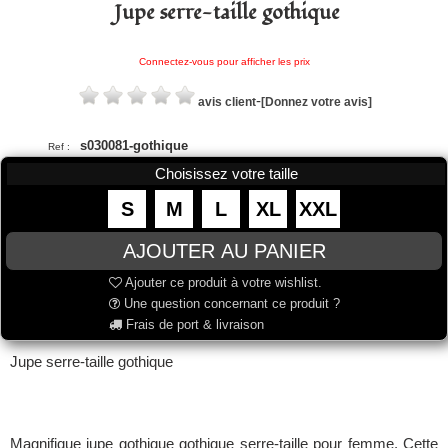
Jupe serre-taille gothique
Connectez-vous pour afficher les prix
-
avis client
[Donnez votre avis]
s030081-gothique
Ref :
Choisissez votre taille
S
M
L
XL
XXL
Ajouter ce produit à votre wishlist.
Une question concernant ce produit ?
Frais de port & livraison
Jupe serre-taille gothique
Magnifique jupe gothique gothique serre-taille pour femme. Cette