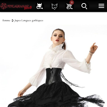
Service client
01 40 39 07 94
0
|
Newsletter
| |
Facebook
|
Instagram
Femme
Jupes Longues gothiques