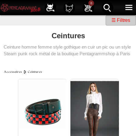
Service client
01 40 39 07 94
0
|
Newsletter
| |
Facebook
|
Instagram
☰ Filtres
Ceintures
Ceinture homme femme style gothique en cuir un pic ou un style
Steam punk rock métal de la boutique Pentagrammshop à Paris
Accessoires
Ceintures