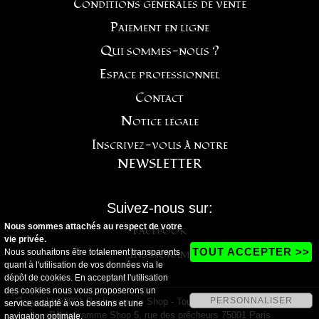
Conditions générales de vente
Paiement en ligne
Qui sommes-nous ?
Espace professionnel
Contact
Notice légale
Inscrivez-vous à notre
NEWSLETTER
Suivez-nous sur:
Nous sommes attachés au respect de votre
Facebook
vie privée.
Instagram
TOUT ACCEPTER >>
Nous souhaitons être totalement transparents
quant à l'utilisation de vos données via le
dépôt de cookies. En acceptant l'utilisation
des cookies nous vous proposerons un
PERSONNALISER
Copyright@2021 Pentagramme Shop - Tous droits réservés - Magasin
service adapté à vos besoins et une
Pentagramme Shop 5, rue des prêcheurs 75001 Paris
navigation optimale.