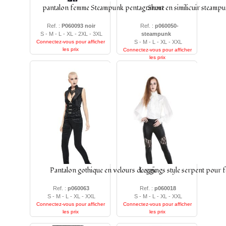
pantalon femme Steampunk pentagramme
Short en similicuir steamp
Ref. :
P060093 noir
Ref. :
p060050-
S - M - L - XL - 2XL - 3XL
steampunk
Connectez-vous pour afficher
S - M - L - XL - XXL
les prix
Connectez-vous pour afficher
les prix
Pantalon gothique en velours de soie
Leggings style serpent pour 
Ref. :
p060063
Ref. :
p060018
S - M - L - XL - XXL
S - M - L - XL - XXL
Connectez-vous pour afficher
Connectez-vous pour afficher
les prix
les prix