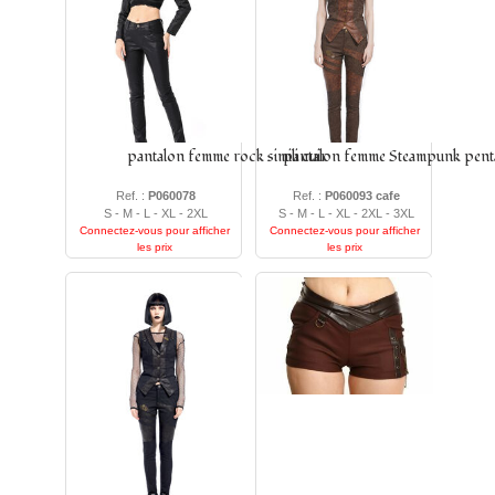
Nous avons ce qu'il vous faut. Nous avons à vous proposer
autant des pantalons en dentelle, que des pantalons en velours,
des pantalons sexy ou des des pantalons larges sans oublier nos
fidèles shorts qui seront parfait pour l'été.
pantalon femme rock simili cuir
pantalon femme Steampunk pen
Ref. :
P060078
Ref. :
P060093 cafe
S - M - L - XL - 2XL
S - M - L - XL - 2XL - 3XL
Connectez-vous pour afficher
Connectez-vous pour afficher
les prix
les prix