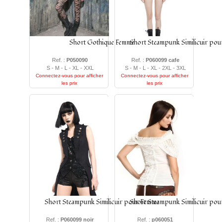
Short Gothique Femme
Short Steampunk Similicuir po
Ref. :
P050090
Ref. :
P060099 cafe
S - M - L - XL - XXL
S - M - L - XL - 2XL - 3XL
Connectez-vous pour afficher
Connectez-vous pour afficher
les prix
les prix
Short Steampunk Similicuir pour Femme
Short Steampunk Similicuir po
Ref. :
P060099 noir
Ref. :
p060051