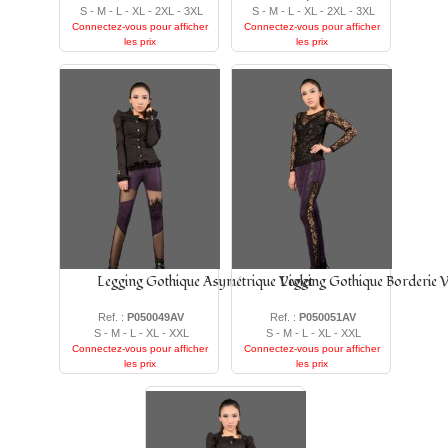
S - M - L - XL - 2XL - 3XL
S - M - L - XL - 2XL - 3XL
Connectez-vous pour afficher
Connectez-vous pour afficher
les prix
les prix
Legging Gothique Asymétrique Violet
Legging Gothique Borderie V
Ref. :
P050049AV
Ref. :
P050051AV
S - M - L - XL - XXL
S - M - L - XL - XXL
Connectez-vous pour afficher
Connectez-vous pour afficher
les prix
les prix