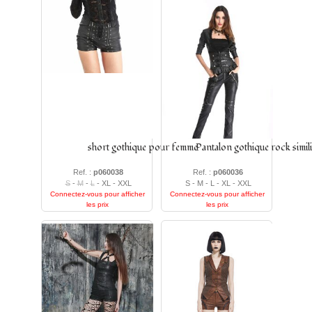
short gothique pour femme
Pantalon gothique rock simili
Ref. :
p060038
Ref. :
p060036
S
-
M
-
L
- XL - XXL
S - M - L - XL - XXL
Connectez-vous pour afficher
Connectez-vous pour afficher
les prix
les prix