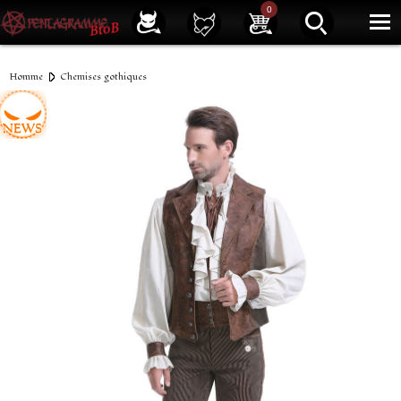
Service client
01 40 39 07 94
0
|
Newsletter
| |
Facebook
|
Instagram
Homme
Chemises gothiques