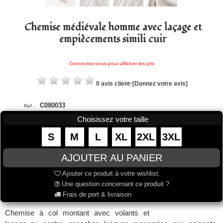
Chemise médiévale homme avec laçage et
empiècements simili cuir
Connectez-vous pour afficher les prix
-
0 avis client
[Donnez votre avis]
C080033
Ref :
Choisissez votre taille
S
M
L
XL
2XL
3XL
Ajouter ce produit à votre wishlist.
Une question concernant ce produit ?
Frais de port & livraison
Chemise à col montant avec volants et