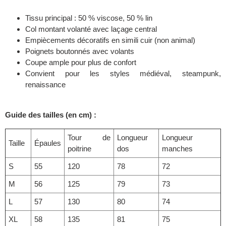
Tissu principal : 50 % viscose, 50 % lin
Col montant volanté avec laçage central
Empiècements décoratifs en simili cuir (non animal)
Poignets boutonnés avec volants
Coupe ample pour plus de confort
Convient pour les styles médiéval, steampunk,
renaissance
Guide des tailles (en cm) :
Tour de
Longueur
Longueur
Taille
Épaules
poitrine
dos
manches
S
55
120
78
72
M
56
125
79
73
L
57
130
80
74
XL
58
135
81
75