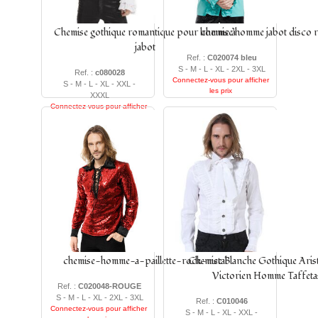
Chemise gothique romantique pour homme à
chemise homme jabot disco 
jabot
Ref. :
C020074 bleu
S - M - L - XL - 2XL - 3XL
Ref. :
c080028
Connectez-vous pour afficher
S - M - L - XL - XXL -
les prix
XXXL
Connectez-vous pour afficher
les prix
chemise-homme-a-paillette-rock-metal
Chemise Blanche Gothique Aris
Victorien Homme Taffeta
Ref. :
C020048-ROUGE
S - M - L - XL - 2XL - 3XL
Ref. :
C010046
Connectez-vous pour afficher
S - M - L - XL - XXL -