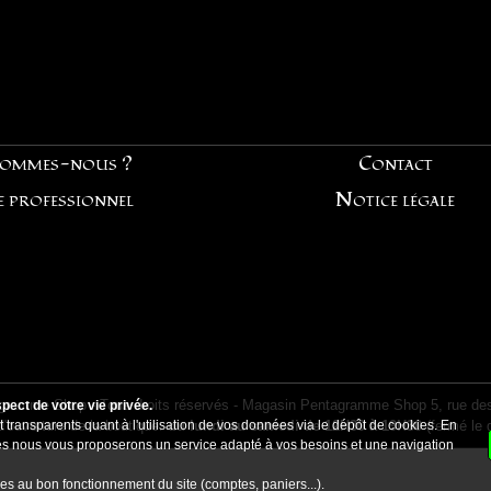
sommes-nous ?
Contact
e professionnel
Notice légale
ramme Shop - Tous droits réservés - Magasin Pentagramme Shop 5, rue des
ect de votre vie privée.
 transparents quant à l'utilisation de vos données via le dépôt de cookies. En
d'ouverture de la boutique:
du lundi au samedi de 12H30 à 19H30
(fermé le 
kies nous vous proposerons un service adapté à vos besoins et une navigation
es au bon fonctionnement du site (comptes, paniers...).