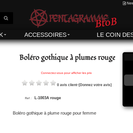
New
K
ACCESSOIRES
LE COIN DE
Boléro gothique à plumes rouge
Connectez-vous pour afficher les prix
-
0 avis client
[Donnez votre avis]
L-1003A rouge
Ref :
Boléro gothique à plume rouge pour femme