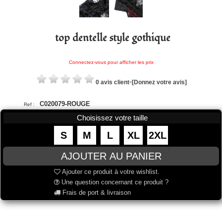
top dentelle style gothique
Connectez-vous pour afficher les prix
-
0 avis client
[Donnez votre avis]
C020079-ROUGE
Ref :
Choisissez votre taille
S
M
L
XL
2XL
Ajouter ce produit à votre wishlist.
Une question concernant ce produit ?
Frais de port & livraison