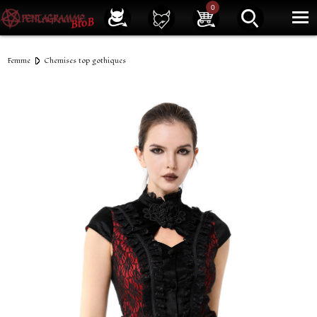
Service client
01 40 39 07 94
0
|
Newsletter
| |
Facebook
|
Instagram
Femme
Chemises top gothiques