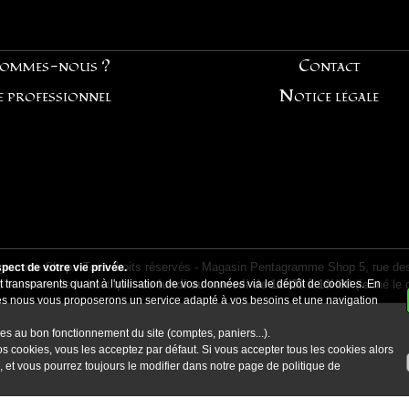
sommes-nous ?
Contact
e professionnel
Notice légale
ramme Shop - Tous droits réservés - Magasin Pentagramme Shop 5, rue des
ect de votre vie privée.
 transparents quant à l'utilisation de vos données via le dépôt de cookies. En
d'ouverture de la boutique:
du lundi au samedi de 12H30 à 19H30
(fermé le 
kies nous vous proposerons un service adapté à vos besoins et une navigation
es au bon fonctionnement du site (comptes, paniers...).
s cookies, vous les acceptez par défaut. Si vous accepter tous les cookies alors
, et vous pourrez toujours le modifier dans notre page de
politique de