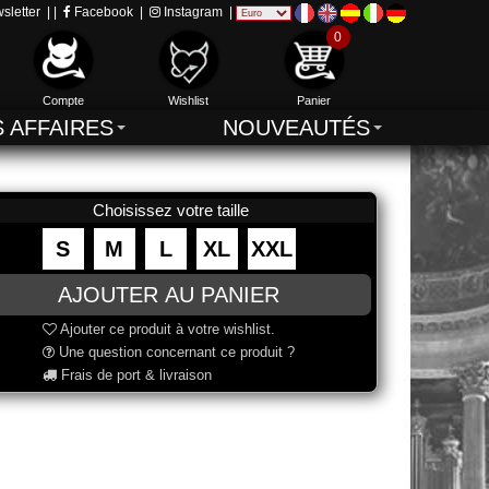
sletter
| |
Facebook
|
Instagram
|
0
Compte
Wishlist
Panier
S AFFAIRES
NOUVEAUTÉS
Choisissez votre taille
S
M
L
XL
XXL
Ajouter ce produit à votre wishlist.
Une question concernant ce produit ?
Frais de port & livraison