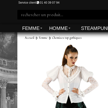
Service client
01 40 39 07 94
FEMME
HOMME
STEAMPUN
Accueil
Femme
Chemises top gothiques