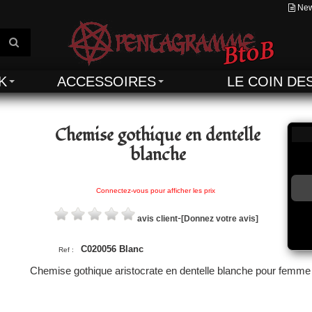
New
K
ACCESSOIRES
LE COIN DE
Chemise gothique en dentelle
blanche
Connectez-vous pour afficher les prix
-
avis client
[Donnez votre avis]
C020056 Blanc
Ref :
Chemise gothique aristocrate en dentelle blanche pour femme