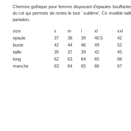
Chemise gothique pour femme disposant d'épaules bouffantes
du col qui permets de rentre le tout ' sublime'. Ce modèle tail
pantalon.
size
s
m
l
xl
xxl
epaule
37
38
39
40.5
42
buste
42
44
46
49
52
taille
35
37
39
42
45
long
62
63
64
65
66
manche
63
64
65
66
67